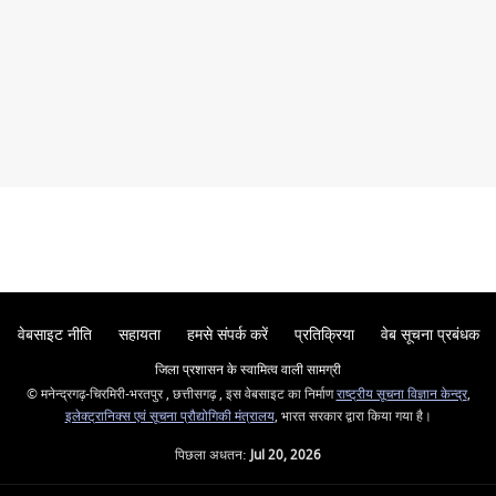
वेबसाइट नीति
सहायता
हमसे संपर्क करें
प्रतिक्रिया
वेब सूचना प्रबंधक
जिला प्रशासन के स्वामित्व वाली सामग्री
© मनेन्द्रगढ़-चिरमिरी-भरतपुर , छत्तीसगढ़ , इस वेबसाइट का निर्माण
राष्ट्रीय सूचना विज्ञान केन्द्र
,
इलेक्ट्रानिक्स एवं सूचना प्रौद्योगिकी मंत्रालय
, भारत सरकार द्वारा किया गया है।
पिछला अधतन:
Jul 20, 2026